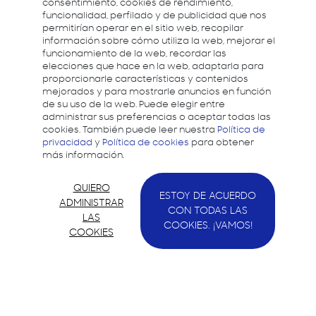
consentimiento, cookies de rendimiento,
funcionalidad, perfilado y de publicidad que nos
permitirían operar en el sitio web, recopilar
información sobre cómo utiliza la web, mejorar el
funcionamiento de la web, recordar las
elecciones que hace en la web, adaptarla para
proporcionarle características y contenidos
mejorados y para mostrarle anuncios en función
de su uso de la web. Puede elegir entre
administrar sus preferencias o aceptar todas las
cookies. También puede leer nuestra
Política de
privacidad
y
Política de cookies
para obtener
más información.
QUIERO
ESTOY DE ACUERDO
ADMINISTRAR
CON TODAS LAS
LAS
COOKIES. ¡VAMOS!
COOKIES
Samsung quiere apoyar a los desarrolladores y
ayudarles a crear mejores experiencias dando
soporte para el desarrollo en todos los
dispositivos Samsung.