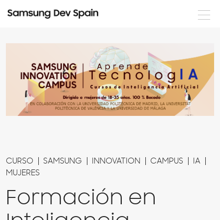
Noticias
Formación
Eventos
Documentación
Nuestros desarrolladores
Servicios
CURSO
SAMSUNG
INNOVATION
CAMPUS
IA
MUJERES
Formación en
Login