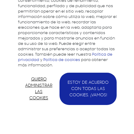
consentimiento, cookies de rendimiento,
funcionalidad, perfilado y de publicidad que nos
permitirían operar en el sitio web, recopilar
información sobre cómo utiliza la web, mejorar el
funcionamiento de la web, recordar las
elecciones que hace en la web, adaptarla para
proporcionarle características y contenidos
mejorados y para mostrarle anuncios en función
de su uso de la web. Puede elegir entre
administrar sus preferencias o aceptar todas las
cookies. También puede leer nuestra
Política de
privacidad
y
Política de cookies
para obtener
más información.
QUIERO
ESTOY DE ACUERDO
ADMINISTRAR
CON TODAS LAS
LAS
COOKIES. ¡VAMOS!
COOKIES
Samsung quiere apoyar a los desarrolladores y
ayudarles a crear mejores experiencias dando
soporte para el desarrollo en todos los
dispositivos Samsung.