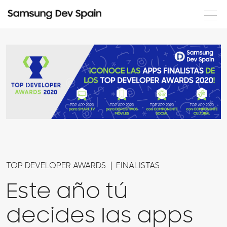
Noticias
Formación
Eventos
Documentación
Nuestros desarrolladores
Servicios
TOP DEVELOPER AWARDS
FINALISTAS
Este año tú
decides las apps
Login