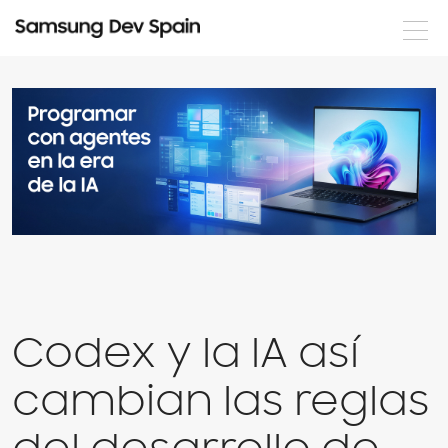
Noticias
Formación
Eventos
Documentación
Nuestros desarrolladores
Servicios
Codex y la IA así
cambian las reglas
Login