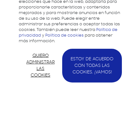
elecciones que hace en la web, adaptarla para
proporcionarle características y contenidos
mejorados y para mostrarle anuncios en función
de su uso de la web. Puede elegir entre
administrar sus preferencias o aceptar todas las
cookies. También puede leer nuestra
Política de
privacidad
y
Política de cookies
para obtener
más información.
QUIERO
ESTOY DE ACUERDO
ADMINISTRAR
CON TODAS LAS
LAS
COOKIES. ¡VAMOS!
COOKIES
Samsung quiere apoyar a los desarrolladores y
ayudarles a crear mejores experiencias dando
soporte para el desarrollo en todos los
dispositivos Samsung.
Contacto
Política de privacidad
Política de cookies
Aviso legal